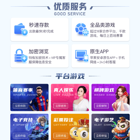
接受正式训练，而是在街头和小伙伴们一起踢球。这样的环
境虽然艰苦，但却锻炼了他的技巧和身体素质，为日后的发
展奠定了基础。
后来，科斯塔被当地一家青年培训机构发现，并被邀请加入
其青训营。在这里，他接受了系统化的训练，逐渐掌握了更
多关于战术意识和团队配合的知识。他不仅提高了自己的个
人能力，还学会了如何与队友进行有效沟通与协作，这段时
间对他后来的职业生涯至关重要。