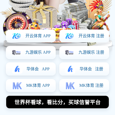
涯的辉煌与挑战
2025-06-20 20:37:01
科斯塔是一位备受瞩目的足球运动员，凭借其出色的技术和
坚韧的意志，他在职业生涯中经历了辉煌与挑战。从青训阶
段开始，科斯塔就展现出了非凡的潜力和对足球的热爱。他
在多家俱乐部的历练，不仅让他成为一名顶级前锋，更使他
在国际赛场上为国家队赢得荣耀。本文将从四个方面详细回
顾科斯塔的足球旅程，包括他的青训经历、职业生涯的重要
时刻、面临的挑战以及他的未来展望。通过这些方面，我们
将全面了解这位球员如何从青涩少年成长为当今足坛的重要
人物。
1、青训时期的磨砺
科斯塔的足球旅程始于巴西一个小城镇，他在很小的时候便
展现出了对足球的热情。由于家庭条件有限，科斯塔并没有