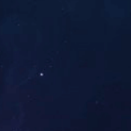
分享
2026-01-09 20:36:35
探寻足球世界中的2号球星
究竟是谁的传奇故事与成
就
2026-01-09 17:56:48
足球明星明信片开箱体验
分享与收藏价值探讨
2026-01-04 16:20:57