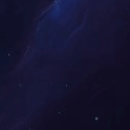
望
深具影响力的人物。他以其谦逊低调的人格魅力感染着身边
榜样。在场上，他通过自我牺牲与奉献精神激励着队友；而
更广泛领域，用实际行动回馈社会。
，不仅帮助他们提高技能，更教导他们如何面对压力以及如
。因此，可以说他的影响远超体育本身，对于社会也产生积
毅力及深厚人文素养，在篮球世界中书写了一段辉煌篇章。
他追求卓越、不懈奋斗的决心。同时，其影响力也延伸至生