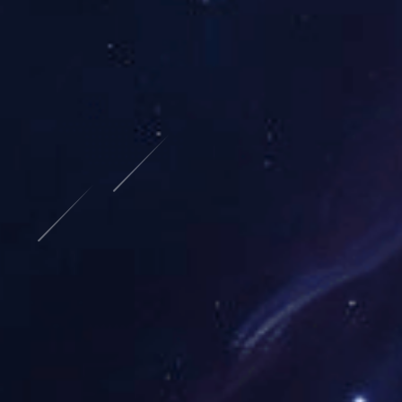
2007年，康利参加NBA选秀并被孟菲斯灰熊
管初入联盟时面临不少挑战，但他凭借自身努力
的一部分。
2、NBA生涯及成长
迈克・康利用自己的速度和灵活性迅速融入NB
用。作为一名控球后卫，他不仅负责组织进攻
力，他逐渐成为联盟顶级控卫之一，在多个赛
康利在灰熊队期间，与团队其他成员建立起良
熊连续多年闯入季后赛，并且在2013年取得