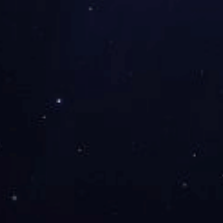
导
完美.(中国)体育官方网
首
站-365WMSPORTS✅🏆
认
『vjcai.com』🏆✅是世界顶级
真人游戏让生活更精彩!为国内游
体
戏玩家打造的全球最顶级乐趣游
体
戏APP,提供下载、入口、首页、
平台、登陆、官网、二十四小时
公
专属客服在线服务!全球最安全,
交
最信誉,最公平的平台运营商!