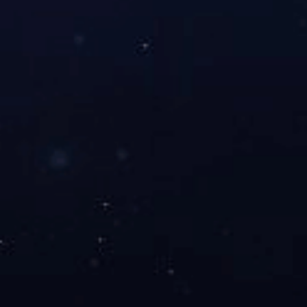
航
网站地图
页
XML
识完美体育
育热点
育明星
司服务
流完美体育app