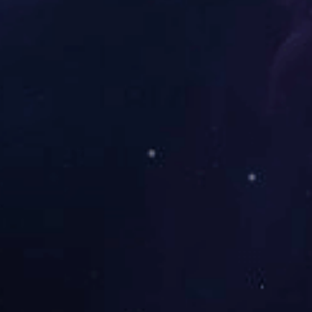
活方方面面，为社会注入了正能量，有效推动
展望未来，无论身处何地，相信迈克・康利都
轻人追寻梦想，让我们期待这一伟大旅程的新
法国与丹麦历史交锋记录分析及比赛
2025-06-23 23:05:53
德阿隆福克斯：勇攀NBA巅峰的年轻
2025-07-04 11:12:57