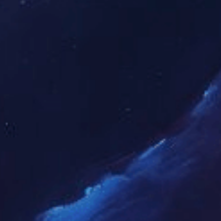
重庆羽毛球队与西安羽毛
球队赛后复盘团队协作的
成功与不足分析
2025-12-25 03:19:39
迪拜富豪为足球明星定制
奢华手表展现友谊与尊重
2025-12-24 09:38:10