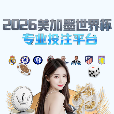
+13181866554
wxtzmodw@gmail.com
泉州市求凑坝94号
体育明星
首页
体育明星
南非与安哥拉比赛因故延迟球迷期待