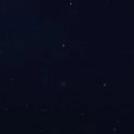
交流完美体育app
电话:
+13181866554
邮箱:
wxtzmodw@gmail.com