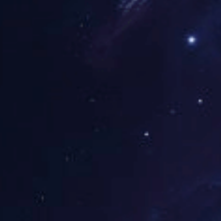
人员调整。这样的政策支持，为各大俱乐部争
此外，随着2026年世界杯决策权落入卡塔尔
入，以争取在国际舞台上展示自己的实力。沙
升整体竞争力。
3、球员选择与职业
对于很多国际球星来说，选择加盟沙特联赛不
目前虽然还不能与欧洲五大联赛相提并论，但
且，对于某些年龄较大的球员而言，这是一个
库利巴利之前在意甲表现出色，而马内则是在
将会形成强大的攻击线，并有效带动周围队友
员成长，因此这样的选择对于双方都是互惠互
此外，在当前全球疫情持续影响下，一些欧洲