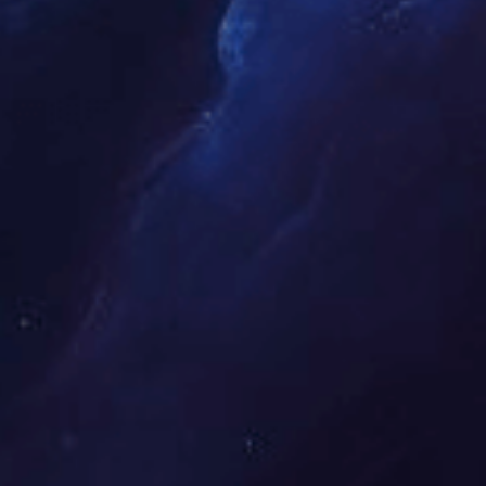
限的小联盟提供机会，让他们能够以相对低廉成本签下顶级
挑战。一方面，如何保持长期稳定性是关键问题。如果只是
统性的青训体系，那么即便是再多优秀外援也难以改变整体
夫尤为重要。
事观赏性也是一大考验。特别是在国内观众习惯于传统豪门
并持续关注，需要时间去培养信任感。此外，建立完善公正
到各参赛队伍之间公平竞争及合作精神发扬光大，从而推动
要满足眼前需求，更要把目光放远，加强国际交流合作。这
化繁荣发展，共同为推动全球足球事业贡献力量。