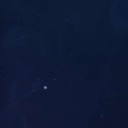
分享
2026-01-09 20:36:35
探寻足球世界中的2号球星
究竟是谁的传奇故事与成
就
2026-01-09 17:56:48
足球明星明信片开箱体验
分享与收藏价值探讨
2026-01-04 16:20:57