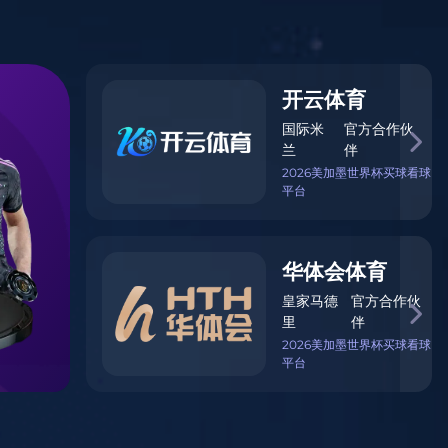
体育明
公司服
交流完美体育
星
务
app
首页
体育明星