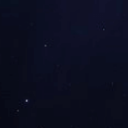
2025-08-24 14:53:16
导
完美.(中国)体育官方网
首
站-365WMSPORTS✅🏆
认
『vjcai.com』🏆✅是世界顶级
真人游戏让生活更精彩!为国内游
体
戏玩家打造的全球最顶级乐趣游
体
戏APP,提供下载、入口、首页、