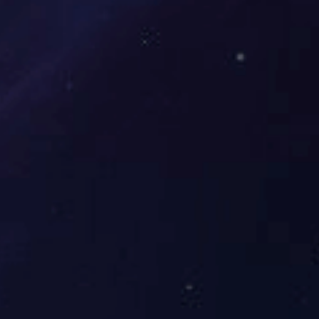
以及国家政策支持，使得其在国际舞台上的竞争力愈加明
东家的消息来看，这不仅标志着个人职业发展的新阶段，也
现真正长足发展，还需克服诸多挑战，如如何塑造良好的市
保未来可持续增长并增强全球影响力。
同努力，通过改进管理机制、加强青训体系建设以及深化国
的沙特足球奠定坚实基础。只有这样，我们才能期待这个新
这场精彩比赛的胜利
阅读
彩比赛回顾与分析
阅读