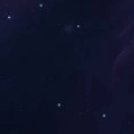
总结：
综上所述，沙特联赛近年来凭借巨额资金注入
显。从库利巴利与马内等明星球员可能齐聚新
反映出整个联盟正在向更高层次迈进。但要实
场环境，提高赛事质量等问题亟待解决，以确
因此，在接下来的日子里，各方参与者需要共
际合作等方式，为打造更具魅力、更具竞争性
兴力量在未来绽放出更加璀璨夺目的光芒！
巴萨与马卡洛展开激烈对决谁将赢得
2025-08-23 06:31:52
以色列U16青年队对阵爱尔兰队的精