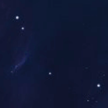
中，他们展现出了强大的进攻能力和稳固的防守表现。球队
率，使得对手很难找到机会反击。此外，皇马在主场作战时
增强了他们在面对皇家社会时的信心。
时期。尽管他们拥有不错的阵容深度，但由于伤病和状态波
赛中，他们面临着较强对手时常常无法全取三分，这使得他
需一场胜利来重拾信心。