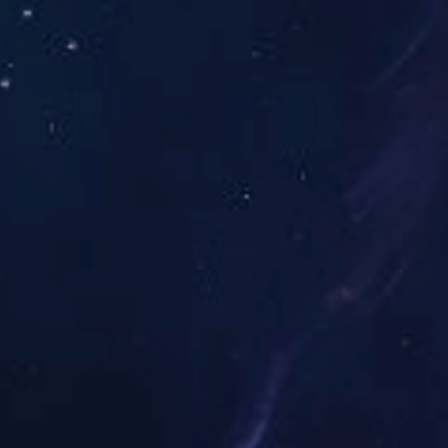
1、两队近期状态
皇家马德里近期状态火热，在过去的几场比赛
不仅在进攻端频频破门，还保持了良好的控球
的表现尤为出色，胜率高达七成以上，这无疑
相比之下，皇家社会则经历了一段起伏不定的
动，球队整体表现略显疲软。在最近的一些联
们在积分榜上的位置岌岌可危。因此，他们急