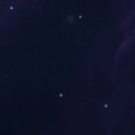
总结：
综上所述，此次“皇马对阵皇家社会”的赛事充
录，再到战术安排以及关键人物表现，都为这
主队皇冠依旧占据一定优势，而客队如果想要
目标。
最后，无论您是作为观众还是希望参与投注，
余，也请务必理性判断，并根据自身情况做出
新城堡联迎战中部海岸全力争胜展现
2025-09-16 17:40:06
冲击与亚特联对决分析：战术布局与
2025-09-17 10:03:47