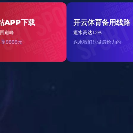
赛分析与推荐策略分享
会的对决向来备受关注。本文将围绕这场比赛进行深入分
两队近期状态、历史交锋记录、战术分析和球员表现四个方
比赛的可能走势。同时，结合各项数据和信息，提供一些实
球迷在观看比赛时增添更多乐趣，也为投注决策提供参考依