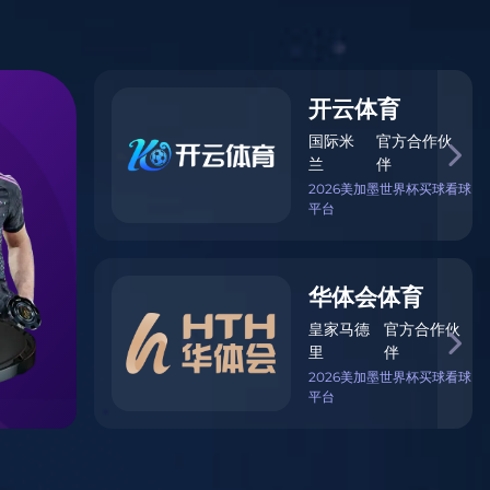
体育明
公司服
交流完美体育
星
务
app
首页
体育明星