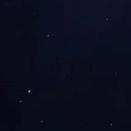
导
完美.(中国)体育官方网
首
站-365WMSPORTS✅🏆
认
『vjcai.com』🏆✅是世界顶级
真人游戏让生活更精彩!为国内游
体
戏玩家打造的全球最顶级乐趣游
体
戏APP,提供下载、入口、首页、
平台、登陆、官网、二十四小时
公