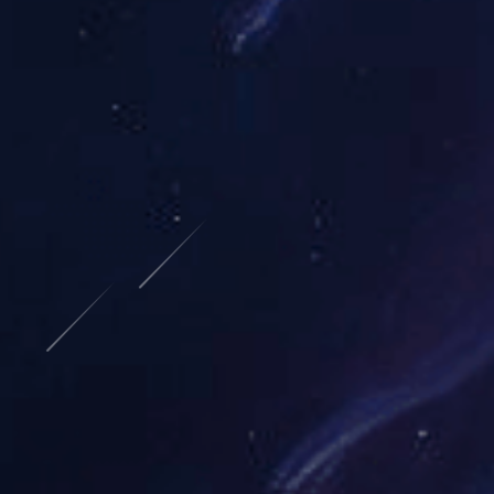
综合来看，两队目前的状态差异明显，这也可
了更多优势，而皇家社会则需克服心理压力，
2、历史交锋记录
回顾两队历史交锋记录，可以发现皇马在与皇
得了八胜两负的佳绩。这种心理上的优势能够
水平。
此外，从进球数上看，皇马通常能够在与皇家
往能以更加猛烈的攻势给客队带来巨大的压力
重要原因之一。