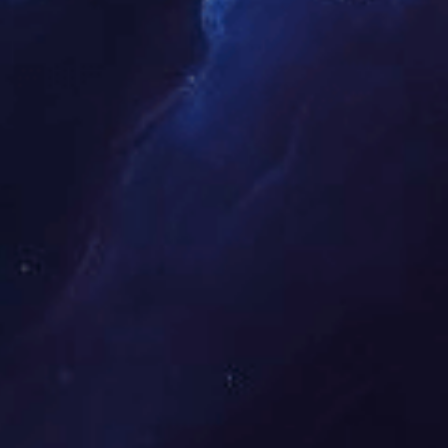
胜负的重要因素。就当前情况而言，皇马上几轮发挥突出的
仅具备极高个人技术，还能够很好地融入整体战术体系，为
其大赛经验也是年轻小将们学习借鉴的重要对象，对全队士
需要依赖其核心中场以及前锋线上的一些关键人物如厄德高
发挥才能撼动实力雄厚的皇马上阵。此外，一旦球队进入
挥责任，引领全队找回节奏，不至于陷入被动局面。
看，通过核心球员之间默契配合及个人能力爆发，都可能成
可以重点关注这些关键角色如何演绎他们各自精彩瞬间，从