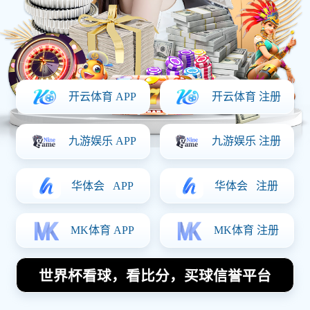
辉煌成就回顾
2025-10-11 15:09:37
波黑足球历史上涌现了众多传奇明星球员，他们在国内外赛
场上展现了卓越的才华与无与伦比的竞技精神。本文将对波
黑足球历史中的几位杰出球员进行回顾，探讨他们的辉煌成
就，并分析他们对国家足球发展的影响。从最具代表性的球
员到他们所取得的荣誉，从个人成就到团队贡献，深入了解
波黑足球的辉煌历史和未来发展潜力。通过这篇文章，希望
读者能够更全面地认识波黑足球的传奇与魅力。
1、传奇球员一：德扬·斯坦科维奇
德扬·斯坦科维奇被认为是波黑足球史上的一位标志性人物，
他以出色的技术和战术意识著称。在职业生涯中，他曾效力
于意甲豪门拉齐奥及国际米兰等俱乐部，帮助球队赢得了多
个重要奖杯，包括意甲冠军和欧冠联赛冠军。他在场上的领