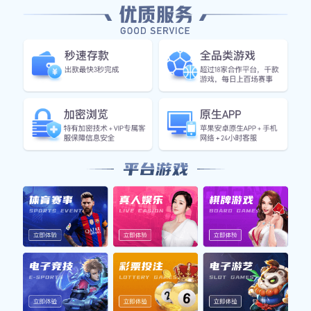
足球明星通常具备卓越的控球能力，这使得他们能够在瞬息
万变的比赛中保持对球权的掌控。这种技术不仅需要极高的
个人技能，还需要敏锐的场上观察力，以便及时做出最佳决
策。例如，一位优秀前锋能迅速判断防守队员的位置，从而
选择最合适的突破路线或传球方式。
除了控球外，传球技术同样是足球明星的重要特征之一。他
们往往能够准确无误地找到处于有利位置的队友，并且能根
据场上局势变化快速调整传球策略。这种精准度不仅提高了
进攻效率，还能够有效地撕开对方防线，为球队创造更多进
攻机会。