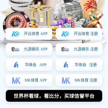
价值综合分析研究
2025-10-25 23:34:09
本篇文章旨在深入探讨足球明星在比赛中的技术特点与战术
价值，分析其对球队整体表现的影响。首先，我们将从足球
明星所具备的基本技术，诸如控球、传球和射门等方面进行
剖析，揭示其如何通过个人能力提升整个球队的竞技水平。
其次，我们将探讨他们在战术层面的应用，包括如何通过位
置调整和角色分配来优化球队阵型。接着，分析足球明星在
关键时刻的心理素质以及如何影响比赛走向，以展示他们在
高压环境下的决策能力。最后，通过对比不同明星球员的风
格与成就，总结出共性与差异，为后续研究提供参考。整篇
文章力求全面而深刻地反映足球明星在现代足球运动中的重
要性。
1、技术特点分析