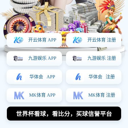
的传奇生涯和影响力令人铭记
2025-11-13 01:49:38
最近，一位足球明星的去世震动了整个体育界，全球范围内
掀起了哀悼潮。他的传奇生涯和深远影响使得无数球迷为之
心碎。作为一名杰出的运动员，他不仅在绿茵场上展现了卓
越的技艺，更用自己的行动感染了许多人，成为无数年轻人
的偶像与榜样。在这篇文章中，将从四个方面对这位足球明
星的生平、成就、影响及其遗产进行深入探讨，以期更全面
地理解他对足球运动及社会文化所作出的贡献。
1、传奇生涯与辉煌成就
这位足球明星的一生充满传奇，从小便展现出了过人的天
赋。他在青少年时期就加入了当地的足球俱乐部，并迅速崭
露头角。由于出色的表现，他很快被选入国家青年队，这为
他日后的职业生涯奠定了坚实基础。成年后，他登陆顶级联