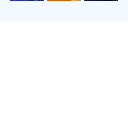
此外，这位明星还曾多次代表国家参加国际大赛，为国争
光。他在世界杯和洲际杯上的精彩表现，不仅带领国家队取
得佳绩，更让全球观众记住了他的名字。他以自身经历证
明，只要努力，就能够实现梦想，是无数年轻球员心中的榜
样。
2、影响力与社会责任
除了在场上的成就之外，这位足球明星在场外同样展现出了
巨大的社会影响力。他通过各种慈善活动回馈社会，用自己
的力量帮助那些需要帮助的人。对于贫困儿童、教育事业以
及环保问题，他都给予了积极关注，并通过实际行动推动相
关事业的发展。
他的慈善基金会致力于改善弱势群体的生活条件，通过资助
教育项目和医疗服务，为无数家庭带来了希望与温暖。这种