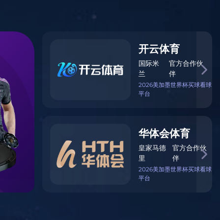
体育明
公司服
交流完美体育
星
务
app
首页
体育明星