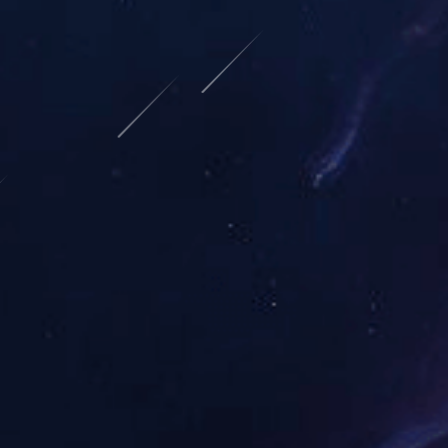
队的中场组织也在一定程度上暴露出了一些问
在第二场小组赛中，荷兰队面对更强劲的对手
果并不明显。球队的防线在面对对方快速反击
场比赛后，荷兰队的晋级希望变得更加渺茫，
望。