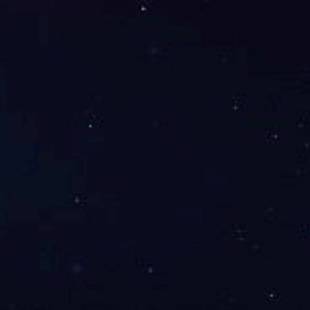
交流完美体育app
电话:
+13181866554
邮箱:
wxtzmodw@gmail.com