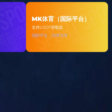
搜索
热门文章
打造专属足球明星乐高礼
物的创意指南与制作步骤