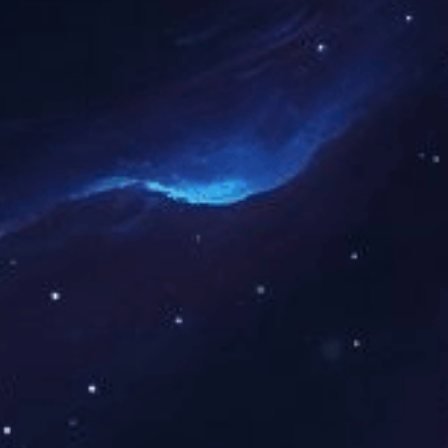
队需要在选拔和培养球员方面下更多功夫，确
两端的平衡上，荷兰队需要更好地整合资源，
荷兰队在心理素质方面也需进行提升。比赛中
的失误。球队需要加强心理辅导，帮助球员保
尽管本届欧洲杯荷兰队的征程以遗憾的出局告
改进战术和提升队员素质，荷兰队完全有可能
这次的结果令人失望，但他们依然对荷兰队的
的风采。
国外足球比赛结果分析揭示球队表现
2025-04-09 01:17:45
意大利足球意甲：尤文图斯击败AC米
2025-04-21 21:10:25