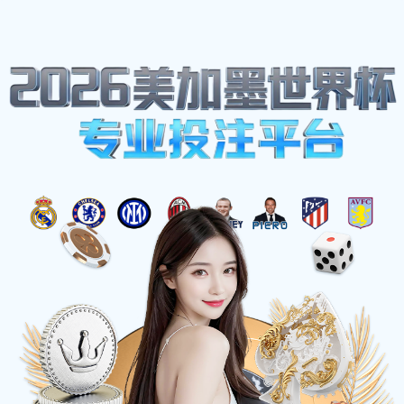
+13181866554
wxtzmodw@gmail.com
泉州市求凑坝94号
体育明星
首页
体育明星
湖岭镇中学足球比赛冠军争夺战精彩