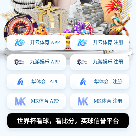
球队攻入关键进球
2025-04-01 12:28:48
在当今足坛，塞尔维亚中场球员谢尔盖·米林科维奇-萨维奇
（SergejMilinković-Savić）无疑是备受瞩目的明星之一。
他以强大的身体素质、出色的技术能力和敏锐的比赛嗅觉，
成为了拉齐奥俱乐部乃至整个意甲联赛的中流砥柱。米林科
维奇不仅在攻防两端表现优异，更以其多次关键时刻的出色
表现，使他在最佳球员榜单上高居榜首。
全面的中场统治者
作为一名全能中场，米林科维奇的作用不仅局限于进攻或防
守，他在比赛中的存在感无处不在。无论是在进攻时的前
插，还是在防守时的覆盖面积，他总是能够迅速地出现在最
需要他的位置上。米林科维奇拥有令人瞩目的身体素质，这
使得他在中场的对抗中占据了天然的优势。他的高空球争顶