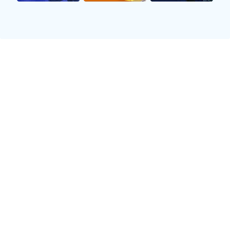
从整体来看，雷恩与奥尔良之间的交锋呈现出一种“强弱分
明”的格局。尽管奥尔良有时能够给雷恩制造麻烦，但整体实
力差距使得他们在面对老牌劲旅时，总是显得稍逊一筹。这
种长期以来形成的心理和实力差距，在每次碰面时都会有所
体现。
2、战绩特点分析
除了直接的数据统计外，两队战绩背后的特点同样值得深
思。首先，雷 Rennes 在主场作战时极具优势，他们不仅能
借助熟悉的环境，还能吸引更多球迷前来助威。在主场迎战
奥尔良时，雷恩通常展现出更为强悍的进攻状态，这使得他
们能够有效控制比赛节奏，并创造更多进攻机会。