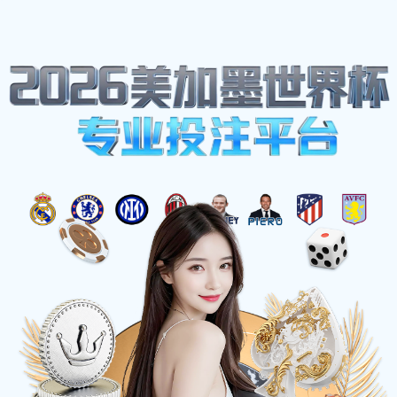
+13181866554
wxtzmodw@gmail.com
泉州市求凑坝94号
体育热点
首页
体育热点
雷恩与奥尔良历史交锋记录分析及战