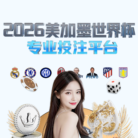
+13181866554
wxtzmodw@gmail.com
泉州市求凑坝94号
体育热点
首页
体育热点
恒大与上港激战正酣CCTV全程直播精