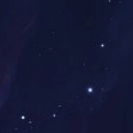
吸引大量粉丝前来围观，这样一来，不仅提高了电影的热
领域的粉丝。因此，这种互补关系无疑是一种双赢局面。
动
了他们超越职业界限的人文关怀。很多时候，他们会联手举
势群体。这类活动不仅能有效提高公众对某些社会问题的关