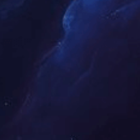
谊，也为粉丝创造了一种“陪伴”的感觉。
人开始关注这两类偶像，并从中汲取力量。无论是对生活态
匪浅。因此，在社交媒体时代，他们所展示出的跨界魅力变
梦精神
他们通过努力奋斗取得成功，为追梦者树立了一座丰碑。在
同传达出一种拼搏向上的精神，引导着年轻人在艰难时刻不
在青少年培训营或推广活动中时，他们不仅分享自己的成功
而真实的经历，对于青少年来说，是一种强有力的动力源
。