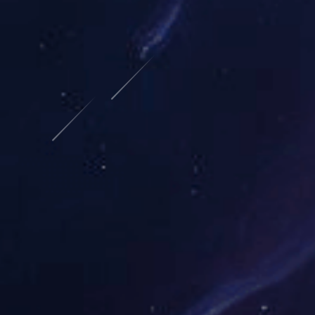
例如，当著名球员参加某部电影首映礼时，会
度，也让球员能够借此机会接触到更多非运动
2、共同参与慈善活
足球明星和影视巨星在公益事业上的合作展现
办慈善晚会、义赛等活动，以筹集资金支持弱