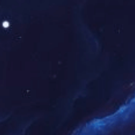
。
比赛，通过精彩纷呈的赛事吸引大批观众捧场，并且所有收
责任感，又让人们看到了公益背后的团结力量。同时，这也
入到慈善事业中来。
是简单地站在一起合影，更是一种深层次情感交流。在这样
感，让公众看到了不一样的一面，从而拉近彼此之间，也拉
动
间互动更加频繁且直接。这种新型交流方式打破了传统媒体
中的点滴，无论是训练日常还是工作花絮，都能迅速传播给
。
观看电影或者参加朋友聚会时，其影迷和球迷可以即时评
影视巨星也常常通过转发或评论球员比赛时刻，与其建立良