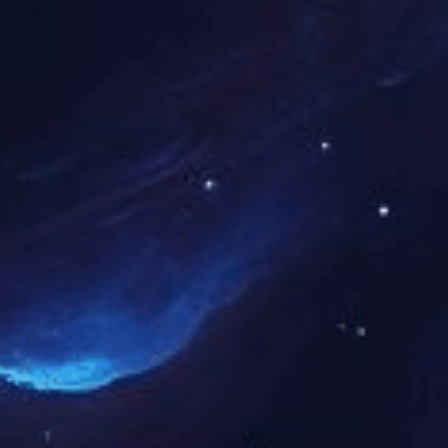
好的互动关系，这样一来，不仅加深了彼此间友
同时，这些同框瞬间被广泛传播后，不少年轻
度还是对事业发展的启示，都让这一代人受益
得尤为重要，可谓相辅相成。
完美体育登录入口
4、激励年轻人的追
足球明星和影视巨星都是许多年轻人的榜样，
同框照片中，两者都有着强大的个人魅力，共
放弃梦想。
举例来说，当一些知名运动员和演员共同出现
故事，还鼓励孩子们勇敢追求梦想。这种生动
泉，让他们相信只要努力，就一定能实现理想