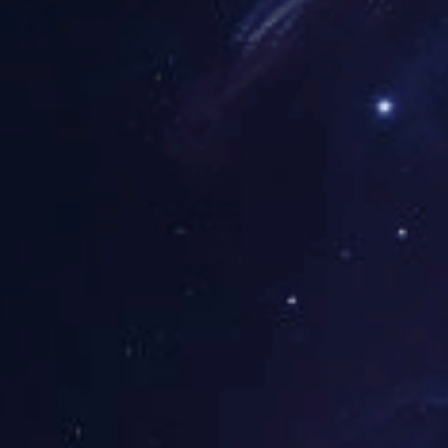
注度，还能为需要帮助的人提供实质性的援助
例如，一些知名球员与演员组成球队进行慈善
益都会用作公益项目。这种方式既推动了社会
是一种良好的示范效应，可以激励更多的人加
此外，两者之间在慈善活动中的互动，不仅仅
的场合中，他们分享自己的故事，展现真挚情
近他们与大众之间的距离。
3、社交媒体上的互
随着社交媒体的发展，足球明星与影视巨星之
的信息传递壁垒，使得双方能够实时分享生活
粉丝。从而建立起更紧密、更真实的人际关系
例如，当一个足球明星在社交平台上发布自己
论、点赞，与偶像保持亲密接触。而反过来，