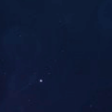
分享
2026-01-09 20:36:35
探寻足球世界中的2号球星
究竟是谁的传奇故事与成
就
2026-01-09 17:56:48
足球明星明信片开箱体验
分享与收藏价值探讨
2026-01-04 16:20:57