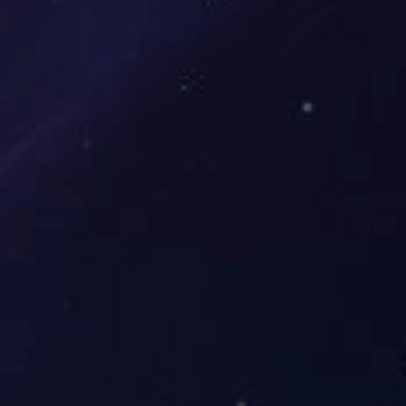
同领域成功人士身上的共通特质，比如坚持、自信以及对目
取得成功的重要因素，因此，同框瞬间承载的不只是光鲜外
要使命。
的跨界魅力与友谊之美，是现代社会多元文化融合的重要体
以及社交媒体互动等方式，为我们呈现了一幅充满活力和温
升了各自品牌价值，更促进了社会整体氛围向好发展。
次的人文关怀以及世代相继传递下来的积极价值。不论是在
周围每一个人，共同谱写出属于这个时代最动人的友情篇
传奇故事回顾
阅读