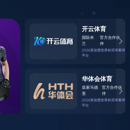
体育明
公司服
交流完美体育
星
务
app
首页
体育热点