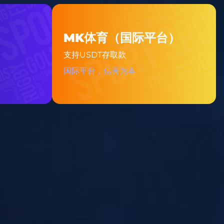
搜索
热门文章
打造专属足球明星乐高礼
物的创意指南与制作步骤