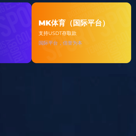
搜索
热门文章
打造专属足球明星乐高礼
物的创意指南与制作步骤