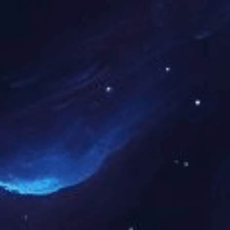
综上所述，在当今数字化时代，社交媒体对足
富之路的重要渠道。通过合理利用这些资源，
完美体育
4、国际赛事对身价
国际赛事如世界杯、欧锦赛等大型比赛，对足
一旦某位球星展现出色表现，他便会得到全球范
的姆巴佩，不仅帮助法国队夺冠，还使自己的
此外，对于参赛国家队而言，大型赛事也是检
新秀，也常常能借此机会实现大幅度增值。因
会传闻，以及相关数据统计，以期捕捉到最佳
然而，这种情况并非只适用于超级明星，对于
提高自身市值。因此，无论是对于个人还是整
变数的平台，它让无数梦想照进现实，也促成