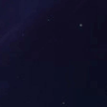
动趋势受多种因素共同作用，包括市场需求与供给、个人表
事等外部条件。这些因素不是孤立存在，而是彼此交织，共
入了解这些动态变化，我们才能更好地把握未来的发展方
们期待看到更多新的变量进入这一领域。同时，各大俱乐部
便及时调整策略，把握住每一次机遇，实现利益最大化。在
说，他们需要的不仅是技艺精湛，还要善于利用现代科技工
魅力的面具球员
阅读