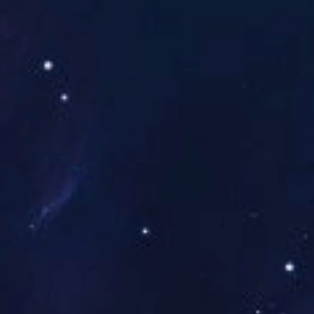
一名球员表现出色时，俱乐部和赞助商会争相追逐，这直接
些顶级俱乐部为了引进心仪的球员，会不惜重金出价，这种
出现了一位天才少年，那么这个位置上的现役球员可能会面
现时，整体市场供应量增加，部分老将或表现平平的球员可
态平衡，使得每位球员的身价都在不断变化。