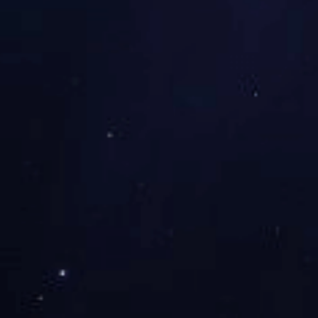
足球巨星罗纳尔多的简笔画创作教程
2025-11-14 21:51:29
导
完美.(中国)体育官方网
首
站-365WMSPORTS✅🏆
认
『vjcai.com』🏆✅是世界顶级
真人游戏让生活更精彩!为国内游
体
戏玩家打造的全球最顶级乐趣游