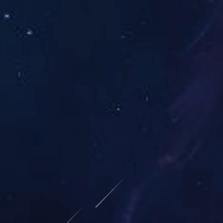
1、市场需求与供给
市场需求是决定球员身价的重要因素之一。当
推高了他的身价。例如，在转会窗口期间，一
竞争关系使得明星球员的价格不断攀升。
另一方面，供给也同样重要。如果某一位置上
临降值风险。此外，当有大量优秀年轻球员涌
能因此遭遇身价下跌。这种供需关系形成了动