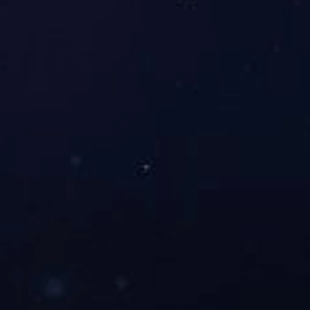
与技巧分享
阅读
航
网站地图
页
XML
识完美体育
育热点