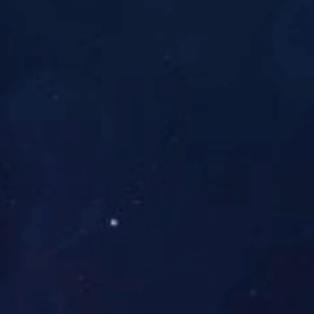
分享
2026-01-09 20:36:35
探寻足球世界中的2号球星
究竟是谁的传奇故事与成
就
2026-01-09 17:56:48
足球明星明信片开箱体验
分享与收藏价值探讨
2026-01-04 16:20:57