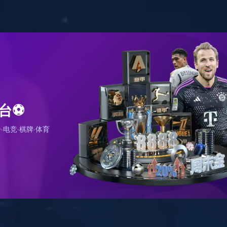
com
泉州市求凑坝94号
首
认识完美体
体育热
页
育
点