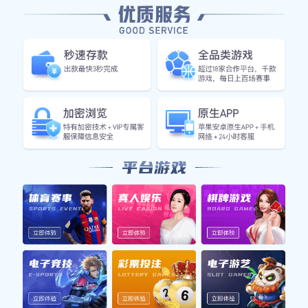
头与朋友们踢球，尽管身材矮小，但他凭借超凡的技巧和灵
活性，总能吸引旁人的目光。
此外，克里斯蒂亚诺·罗纳尔多也是一位年轻时便展现出非凡
天赋的小球员。他在葡萄牙马德拉岛上的贫困环境中长大，
自小就渴望通过足球改变自己的命运。在十岁时，他就进入
了里斯本竞技俱乐部，这为他日后的职业生涯奠定了坚实基
础。