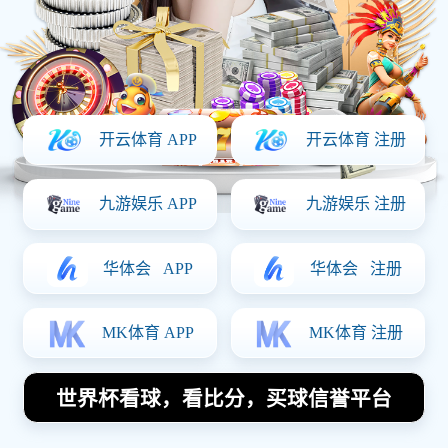
与赛场背后的故事
2025-12-16 09:37:29
在体育世界中，足球与篮球是两项备受瞩目的运动，各自拥
有亿万粉丝。尤其是在NBA总决赛期间，球迷们的热情达到
顶点，而这一盛事也引起了足球明星们的广泛关注。他们不
仅欣赏比赛中的精彩瞬间，更对赛场背后的故事充满好奇。
在这篇文章中，我们将探讨足球明星们如何热议NBA总决赛
的精彩瞬间，以及这些时刻背后隐藏的感人故事。通过四个
方面的讨论，包括他们对赛事激烈程度的看法、对球员表现
的评价、对战术策略的分析以及对赛事文化的理解，我们将
深入剖析足球与篮球之间的共鸣。此外，这些交流不仅反映
了运动员之间相互学习与尊重，也展示了不同运动项目所传
递出的共同价值观。
1、赛事激烈程度引发共鸣