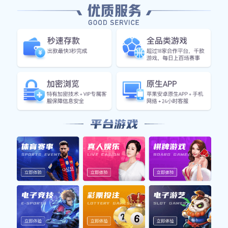
球员A在中场接到传球后，迅速突破对方的防线，犹如闪电
般冲向球门。他的速度和敏捷让对手措手不及，观众们的欢
呼声此起彼伏。
紧接着，球员B在左翼接到A的传球，巧妙地晃过一名防守球
员，随即起脚射门。球在空中划出一道美丽的弧线，直奔球
门而去。尽管对方门将奋力扑救，但球依然应声入网，现场
瞬间沸腾，球迷们欢呼雀跃。