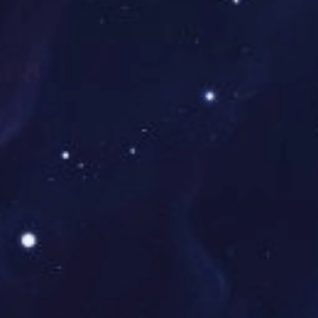
的到来，不仅能够增强球队的整体实力，还可以为球队带来
的球队来说，拥有一名经验丰富且技术全面的球员，是再合
曼城，这支近年来在英超联赛中表现强劲的球队，也在积极
望以5800万英镑的价格完成这笔交易。曼城的这一举
，他以出色的速度、灵活的盘带和精准的传球闻名于世。在
次在关键比赛中为球队立下汗马功劳。曼城的主帅瓜迪奥拉
攻体系增添更多的变化和深度。
自其他球队的竞争。据传，几家欧洲顶级俱乐部也对他表达
争夺这位天才球员。因此，曼城是否能最终如愿以偿，仍然