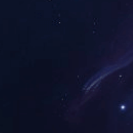
国际米兰的球迷们对这位新援充满了期待。他
更多的进攻选择。对于一支志在争夺联赛冠军
适不过的了。
与此欧洲其他豪门也在转会市场上蠢蠢欲动。
寻求补强。他们的目标是一名法国边锋，并且希
动，再次让转会市场充满了悬念和期待。
这名法国边锋目前效力于一家欧洲豪门俱乐部
最近几个赛季中，他的表现令人印象深刻，屡
对他的能力青睐有加，认为他可以为球队的进
曼城要想顺利签下这名法国边锋，还需面对来
了浓厚的兴趣，甚至愿意开出更高的转会费以