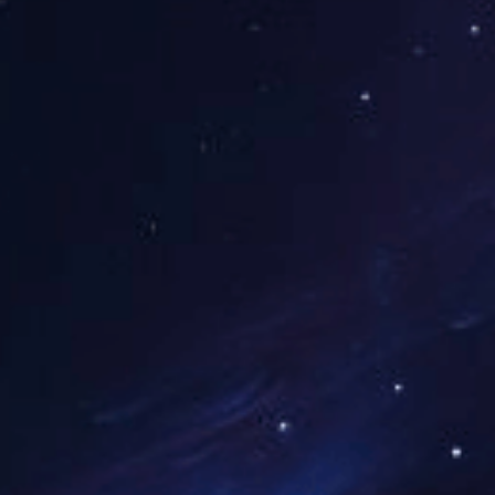
存在不确定性。
在这样的背景下，曼城的转会策略显得尤为关
点来提升球队的整体表现。如果能够顺利签下
也将得到进一步提升。
对于这名法国边锋来说，加盟曼城也意味着职
的财政支持，能够为他提供更大的舞台和更多
他充分发挥自己的潜力。
转会市场从来都充满了变数。尽管曼城已经开出
成。球员个人意愿、俱乐部之间的谈判、甚至
说，这无疑是一场紧张的等待。
与此国际米兰的签约无疑为意甲联赛增添了新
许能够为国际米兰带来更多的进攻火力。他的
独特的优势。
再看巴塞罗那方面，这次放走旧将，也表明了