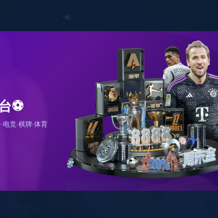
com
泉州市求凑坝94号
首
认识完美体
体育热
页
育
点