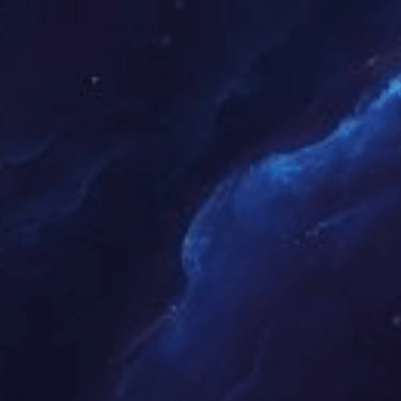
键。瓜迪奥拉作为一名战术大师，他深知如何利用新援的特
这位法国边锋，曼城的进攻线将更加锋利，球队的整体实力
业生涯的一个重要转折点。曼城拥有庞大的球迷基础和强大
的荣誉机会。曼城的战术体系也非常适合他的风格，可以让
了5800万英镑的高价，但这并不意味着交易一定会达
是一些外部因素，都可能影响最终的结果。对于球迷们来
的看点。意甲历来以防守见长，而这位巴萨旧将的到来，或
技术特点和战术素养，使得他在与意甲球队的对抗中具备了
他们在重建过程中的决心。近年来，巴萨在转会市场上屡屡