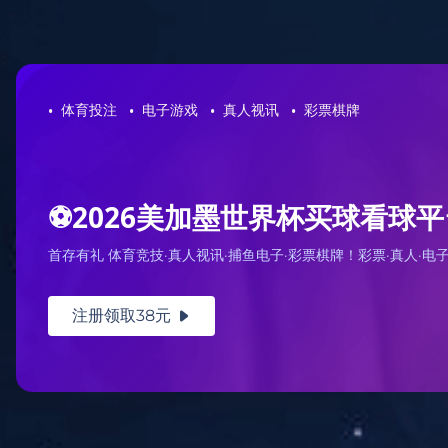
+13181866554
wxtzmodw@gmail.
体育热点