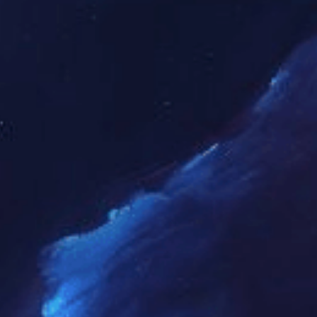
重庆羽毛球队与西安羽毛
球队赛后复盘团队协作的
成功与不足分析
2025-12-25 03:19:39
迪拜富豪为足球明星定制
奢华手表展现友谊与尊重
2025-12-24 09:38:10