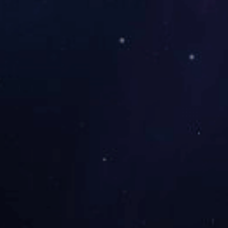
卢卡库：在曼联的这段时间让我更加
2025-05-31 22:08:08
导
完美.(中国)体育官方网
首
站-365WMSPORTS✅🏆
认
『vjcai.com』🏆✅是世界顶级