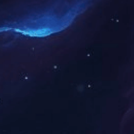
调整，希望通过引进新鲜血液和清洗部分球员
是巴萨重建过程中的一部分。
完美体育官网
无论是国际米兰签下巴萨旧将，还是曼城希望以
的复杂与激烈。这些交易不仅仅是球员的流动
对于球迷来说，这无疑是一个令人兴奋的夏天
响。而那些即将踏上新征程的球员们，也将迎
球队带来成功，成为了球迷们最为关注的话题
最终，无论结果如何，这些转会都将在未来的
球员的流动而发生变化。正是这种不可预测性
入胜。
霍芬海姆三球轻取美因茨，客场表现
2025-05-30 01:55:32