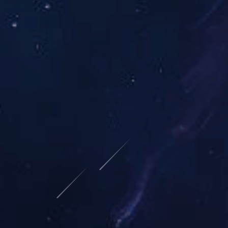
中国与法国足球之间的较量可以追溯到上世纪8
一阶段，中国队虽然实力相对较弱，但仍然展现
中国队曾与法国队交手，尽管最终以0：2落败
进入90年代后，中国足球逐渐崭露头角，与法国
参加世界杯，其首场小组赛便是面对法国队。
以忘怀的一段记忆。尽管最后以1：2告负，但