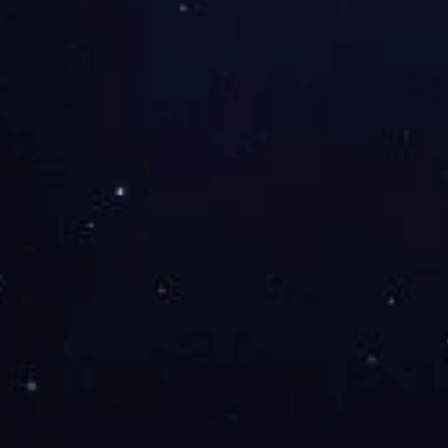
导
完美.(中国)体育官方网
首
站-365WMSPORTS✅🏆
认
『vjcai.com』🏆✅是世界顶级
真人游戏让生活更精彩!为国内游
体
戏玩家打造的全球最顶级乐趣游
体
戏APP,提供下载、入口、首页、
平台、登陆、官网、二十四小时
公
专属客服在线服务!全球最安全,
交
最信誉,最公平的平台运营商!