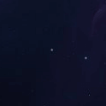
未来，两国应该继续加强沟通与交流，共同探
环境下，只有保持开放心态，才能够实现共赢局
拉波尔特的传奇之旅：从科学探索到
2025-07-07 09:20:59
尤文图斯与摩纳哥精彩对决视频回顾
2025-07-09 13:42:34