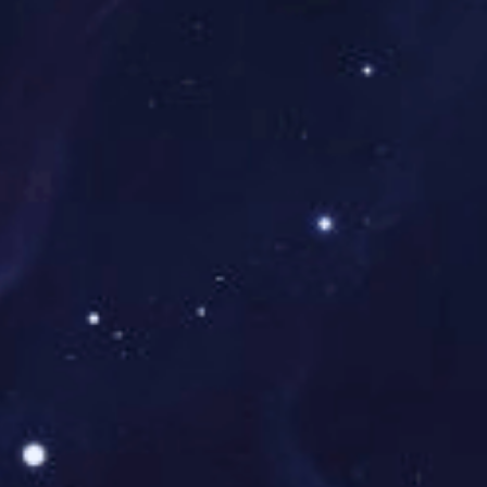
增添了不少看点。随着中国足球水平逐步提升，与世界强队
。这些历史交锋为日后双方进一步了解彼此创造了机会，也
友谊赛，这场比赛被誉为经典之作。当时，中国国家队主教练
队。这场比赛中，中国队表现出色，以0：1的小分差结束
望。
相遇。这一次，中国队在主场迎战，对阵的是当时欧洲杯冠
落败。然而，这场比赛展示了年轻一代球员的潜力，也让外
间的差距。