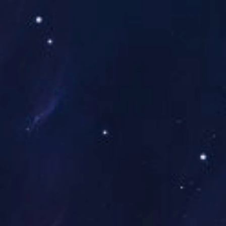
0年代，双方在不同赛事中的相遇引发了广泛关注。在这
出顽强拼搏的精神。例如，在1986年世界杯预选赛中，
，但这场比赛成为了中国足球走向国际舞台的重要起点。
队的交锋也愈加频繁。1998年世界杯期间，中国队首次
这场比赛不仅是两国足球交流的重要时刻，也是中国球迷难
球队展现出的斗志赢得了许多人的心。