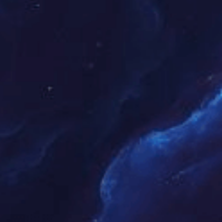
层面的对抗，更反映出各自文化背景下对于足球运动的不同
方球员间的互动，也促进了两国足球文化交流的发展。
异。作为世界顶级联赛之一，法甲吸引着全球优秀球员加
引进外援和优秀教练，提高本土球员水平。然而，由于体制
多挑战，如青训体系的不完善等问题。
的大力支持，中国政府开始重视青少年体育发展，并计划在
后的国家队培养源源不断的人才，为未来与世界强队竞争提
展开合作。一些中国俱乐部开始派遣青年球员赴法留学或参
俱乐部也积极参与到中国市场，以拓展自身品牌影响力。这