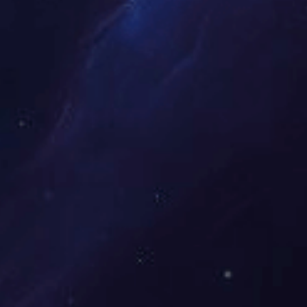
作空间。随着经济全球化进程加快，两国可以通过互派教练
式，加深彼此间的了解与信任，共同推动双方足坛的发展。
青训体系建设，提高本土教练水平，使更多年轻人才获得锻
国内俱乐部提升运营能力，从而更好地服务于国家整体战略
但相互学习与借鉴将有助于推动双方更快成长。在充满挑战
彩纷呈的中法足球对决！
是一场简单的竞技活动，更是两个国家文化、精神乃至价值
到当前各自的发展状态，无不彰显着这一领域的重要性及复
法友好关系的重要纽带，为今后的合作奠定良好的基础。