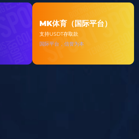
搜索
热门文章
打造专属足球明星乐高礼
物的创意指南与制作步骤