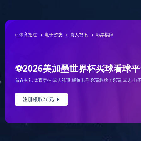
+13181866554
wxtzmodw@gmail.
体育明星