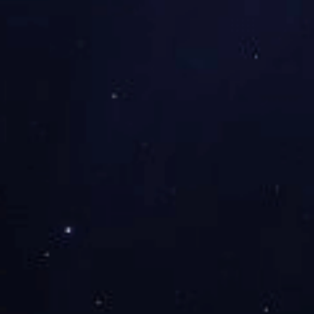
导
完美.(中国)体育官方网
首
站-365WMSPORTS✅🏆
认
『vjcai.com』🏆✅是世界顶级
真人游戏让生活更精彩!为国内游
体
戏玩家打造的全球最顶级乐趣游
体
戏APP,提供下载、入口、首页、
平台、登陆、官网、二十四小时
公