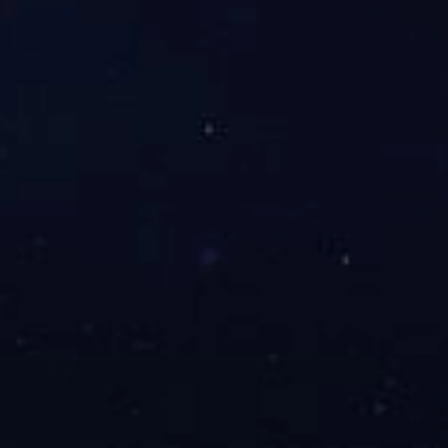
交流完美体育app
电话:
+13181866554
邮箱:
wxtzmodw@gmail.com
地址: