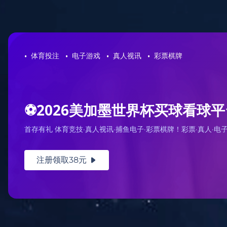
+13181866554
wxtzmodw@gmail.
体育明星