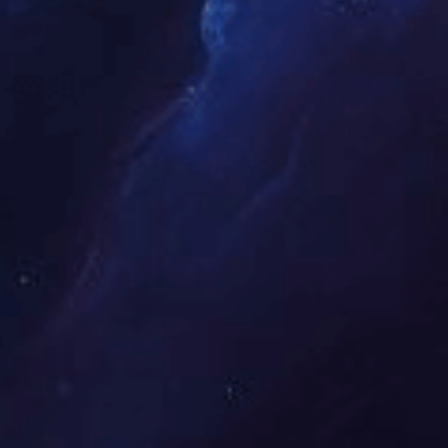
漂亮反击，将比分扳平时，全場爆发出雷鸣般掌声。这一幕
足球的不确定性和魅力。同时，也为接下来的加时赛奠定了
分析
纷给予高度评价。不论是对于两队战术执行力还是个人表
许多网友对此役表达了自己的看法，有人为优秀表现点赞，
都表明，这是一场引发广泛关注的重要赛事，无疑提升了双
比赛都有深刻思考。尤文主帅表示尽管取得胜利，但仍需改
摩纳哥教练则强调年轻选手需要得到更多锻炼，希望他们能
的思考，将帮助两队在之后的发展道路上更加稳健前行。
更是一种思想碰撞和智慧交流。同时，它也进一步激励着更