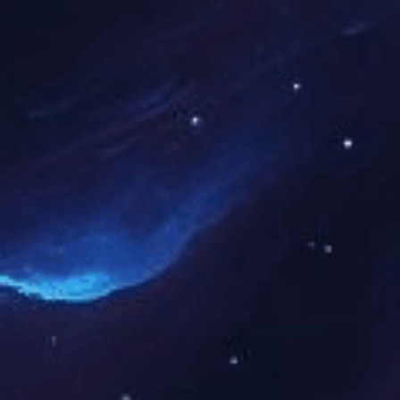
最后，在终场前几分钟内，当摩纳哥完成一次
无疑是整场比赛最令人振奋之处，让人感受到
基础，使得比赛悬念再度升级。
完美体育app
4、赛后反响与总结
赛后，对于这场精彩绝伦的对决，各方媒体纷
现，都进行了详细分析。在社交媒体平台上，
也有人针对裁判判罚提出质疑。不过这些讨论
方知名度。
此外，从教练组角度来看，两位主帅对于本场
进部分环节，以确保未来能保持竞争优势。而
继续成长，为团队发展贡献力量。这些战略性
由此可见，本轮赛事不仅仅是一场普通竞技，